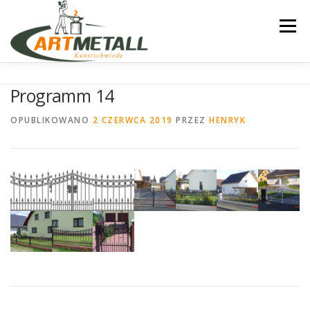
Przejdź
do
Menu
treści
STARTSEITE
ELEKTRISCHE-ANTRIEBE
Programm 14
OPUBLIKOWANO
2 CZERWCA 2019
PRZEZ
HENRYK
MONTAGE
STANDARD-MUSTER
MODERNE-MUSTER
INDIVIDUELLE PROJEKTE
GELANDER
KONTAKT