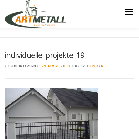
Przejdź
do
Menu
treści
STARTSEITE
ELEKTRISCHE-ANTRIEBE
individuelle_projekte_19
MONTAGE
STANDARD-MUSTER
OPUBLIKOWANO
29 MAJA 2019
PRZEZ
HENRYK
MODERNE-MUSTER
INDIVIDUELLE PROJEKTE
GELANDER
KONTAKT