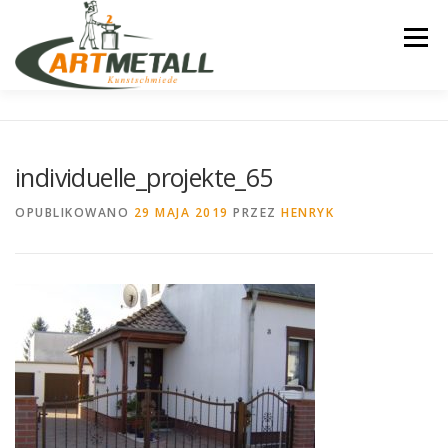
Przejdź
do
Menu
treści
STARTSEITE
ELEKTRISCHE-ANTRIEBE
individuelle_projekte_65
MONTAGE
STANDARD-MUSTER
OPUBLIKOWANO
29 MAJA 2019
PRZEZ
HENRYK
MODERNE-MUSTER
INDIVIDUELLE PROJEKTE
GELANDER
KONTAKT