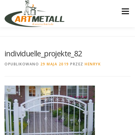
Przejdź
do
Menu
treści
STARTSEITE
ELEKTRISCHE-ANTRIEBE
individuelle_projekte_82
MONTAGE
STANDARD-MUSTER
OPUBLIKOWANO
29 MAJA 2019
PRZEZ
HENRYK
MODERNE-MUSTER
INDIVIDUELLE PROJEKTE
GELANDER
KONTAKT